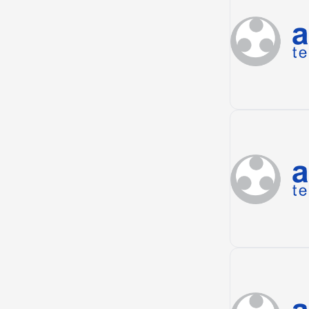
Chivolo
Pivijay
Villavicencio
Acacias
Castilla la nueva
Pasto
El tambo
Ipiales
Mosquera
Francisco pizarro
Cucuta
Bucarasica
Pamplonita
Armenia
Buenavista
Pereira
Apia
Dos quebradas
Pueblo rico
Bucaramanga
Barbosa
Capitanejo