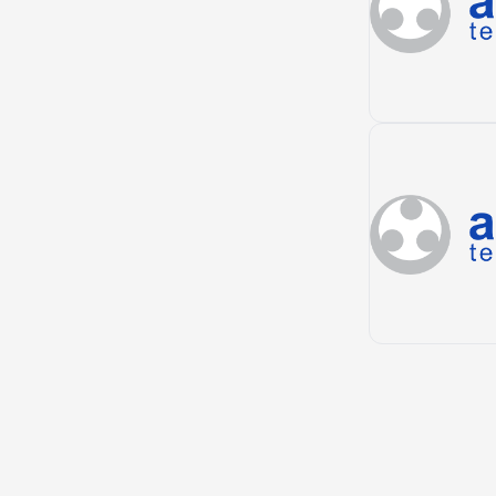
Chima
Enciso
Giron
Puente nacional
Rionegro
Sincelejo
Morroa
Ibague
Melgar
Palocabildo
Cali
Buenaventura
Buga
Cartago
Palmira
Tulua
Yumbo
Yopal
Aguazul
Trinidad
Mocoa
San andres