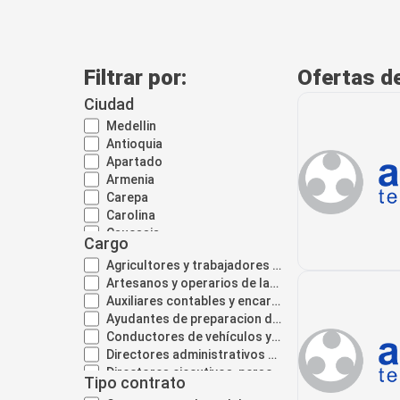
Filtrar por:
Ofertas de
Ciudad
Medellin
Antioquia
Apartado
Armenia
Carepa
Carolina
Caucasia
Cargo
Envigado
Agricultores y trabajadores calificados de explotaciones agropecuarias con destino al mercado
La estrella
Artesanos y operarios de las artes gráficas y afines
Rionegro
Auxiliares contables y encargados del registro de materiales
Sabaneta
Ayudantes de preparacion de alimentos
Barranquilla
Conductores de vehículos y operadores de equipos pesados móviles
Palmar de varela
Directores administrativos y comerciales
Bogota d.c
Directores ejecutivos, personal directivo de la administración y legislativos
Cartagena
Tipo contrato
Directores y gerentes en sectores de producción y servicios
Achi