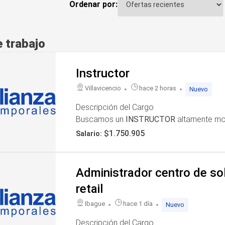
Ordenar por:
 trabajo
Instructor
Villavicencio
hace 2 horas
Nuevo
Descripción del Cargo
Buscamos un
INSTRUCTOR
altamente mot
Meta, Villavicencio. Esta posición es ideal
$1.750.905
Salario:
desarrollo y formación de personas en un
Funciones Principales
Las responsabilidades del cargo incluyen, p
Administrador centro de sol
Ejecutar labores relacionadas con la instr
retail
Realizar tareas adicionales que se consid
los objetivos establecidos.
Ibague
hace 1 día
Nuevo
Atender solicitudes específicas del repres
Descripción del Cargo